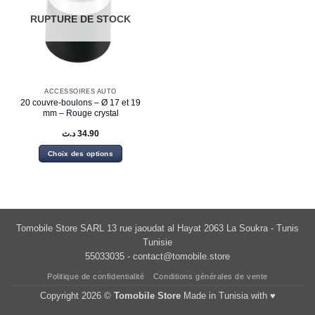
RUPTURE DE STOCK
ACCESSOIRES AUTO
20 couvre-boulons – Ø 17 et 19
mm – Rouge crystal
د.ت
34.90
Choix des options
Ce
produit
a
plusieurs
variations.
Tomobile Store SARL 13 rue jaoudat al Hayat 2063 La Soukra - Tunis
Les
Tunisie
options
55033035 -
contact@tomobile.store
peuvent
être
Politique de confidentialité
Conditions générales de vente
choisies
Copyright 2026 ©
Tomobile Store
Made in Tunisia with ♥
sur
la