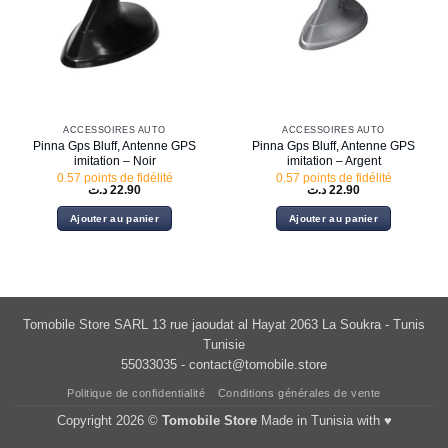
ACCESSOIRES AUTO
ACCESSOIRES AUTO
Pinna Gps Bluff, Antenne GPS
Pinna Gps Bluff, Antenne GPS
imitation – Noir
imitation – Argent
0.57 points de fidélité
0.57 points de fidélité
د.ت
22.90
د.ت
22.90
Ajouter au panier
Ajouter au panier
Tomobile Store SARL 13 rue jaoudat al Hayat 2063 La Soukra - Tunis
Tunisie
55033035 -
contact@tomobile.store
Politique de confidentialité
Conditions générales de vente
Copyright 2026 ©
Tomobile Store
Made in Tunisia with ♥