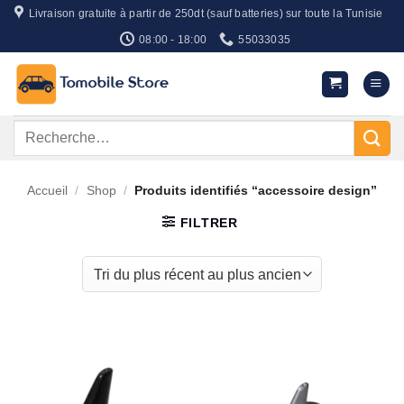
Passer
Livraison gratuite à partir de 250dt (sauf batteries) sur toute la Tunisie
au
08:00 - 18:00
55033035
contenu
Recherche
pour :
Accueil
/
Shop
/
Produits identifiés “accessoire design”
FILTRER