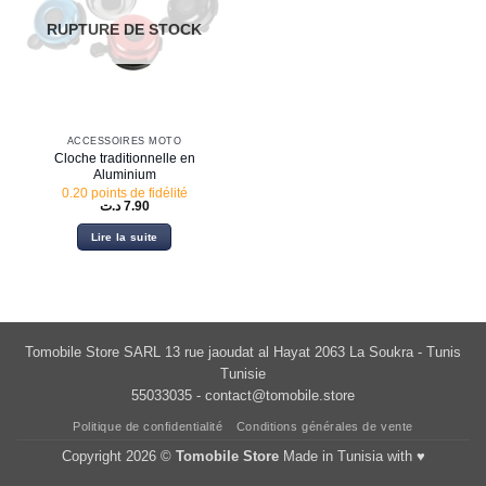
RUPTURE DE STOCK
ACCESSOIRES MOTO
Cloche traditionnelle en
Aluminium
0.20 points de fidélité
د.ت
7.90
Lire la suite
Tomobile Store SARL 13 rue jaoudat al Hayat 2063 La Soukra - Tunis
Tunisie
55033035 -
contact@tomobile.store
Politique de confidentialité
Conditions générales de vente
Copyright 2026 ©
Tomobile Store
Made in Tunisia with ♥