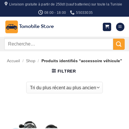
Passer
Livraison gratuite à partir de 250dt (sauf batteries) sur toute la Tunisie
au
08:00 - 18:00
55033035
contenu
Recherche
pour :
Accueil
/
Shop
/
Produits identifiés “accessoire véhicule”
FILTRER