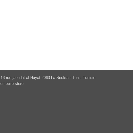
13 rue jaoudat al Hayat 2063 La Soukra - Tunis Tunisie
omobile.store