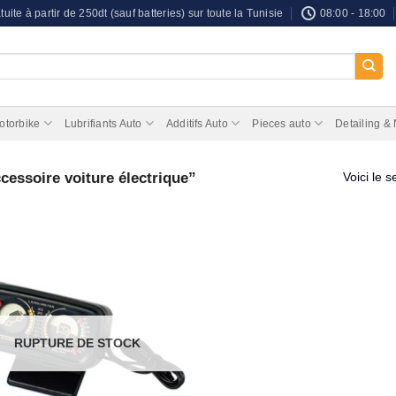
tuite à partir de 250dt (sauf batteries) sur toute la Tunisie
08:00 - 18:00
otorbike
Lubrifiants Auto
Additifs Auto
Pieces auto
Detailing &
cessoire voiture électrique”
Voici le s
RUPTURE DE STOCK