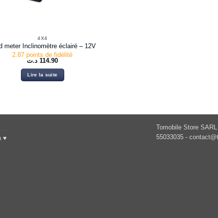
4X4
d meter Inclinomètre éclairé – 12V
2.87 points de fidélité
د.ت
114.90
Lire la suite
Tomobile Store SARL 
55033035 -
contact@t
h ♥