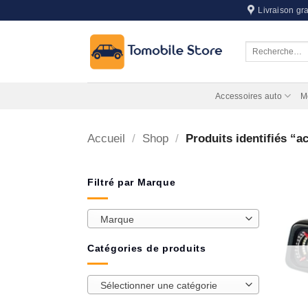
Passer
Livraison gra
au
contenu
Recherche
pour :
Accessoires auto
M
Accueil
/
Shop
/
Produits identifiés “ac
Filtré par Marque
Marque
Catégories de produits
Sélectionner une catégorie