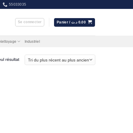
55033035
Se connecter
Panier /
د.ت
0.00
 Nettoyage
Industriel
eul résultat