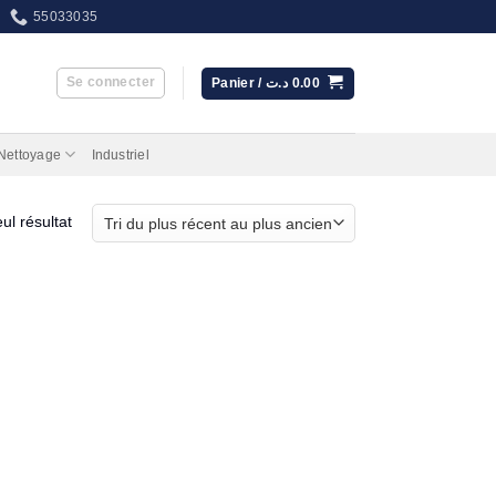
55033035
Se connecter
Panier /
د.ت
0.00
 Nettoyage
Industriel
eul résultat