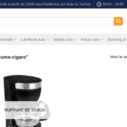
tuite à partir de 250dt (sauf batteries) sur toute la Tunisie
08:00 - 18:00
otorbike
Lubrifiants Auto
Additifs Auto
Pieces auto
Detailing &
llume-cigare”
Voici le s
RUPTURE DE STOCK