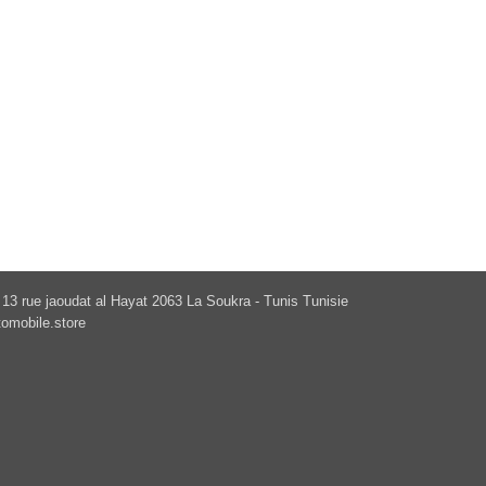
13 rue jaoudat al Hayat 2063 La Soukra - Tunis Tunisie
omobile.store