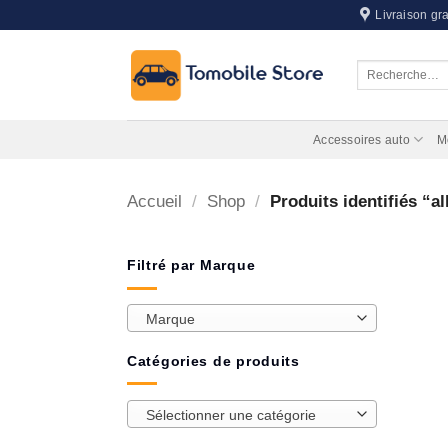
Passer
Livraison gra
au
contenu
Recherche
pour :
Accessoires auto
M
Accueil
/
Shop
/
Produits identifiés “a
Filtré par Marque
Marque
Catégories de produits
Sélectionner une catégorie