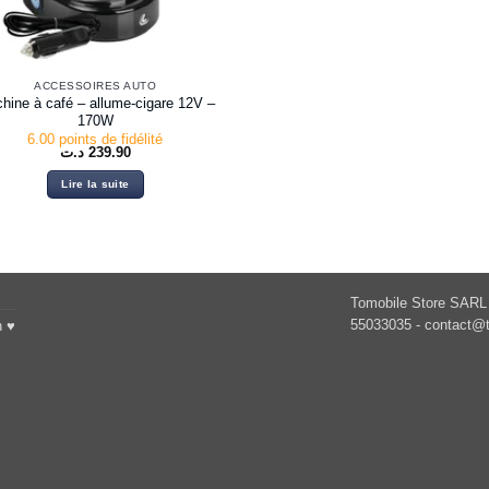
ACCESSOIRES AUTO
hine à café – allume-cigare 12V –
170W
6.00 points de fidélité
د.ت
239.90
Lire la suite
Tomobile Store SARL 
55033035 -
contact@t
h ♥