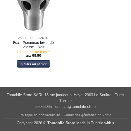
ACCESSOIRES AUTO
Fox – Pommeau levier de
vitesse – Noir
1.75 points de fidélité
د.ت
69.90
Ajouter au panier
Tomobile Store SARL 13 rue jaoudat al Hayat 2063 La Soukra - Tunis
Tunisie
55033035 -
contact@tomobile.store
Politique de confidentialité
Conditions générales de vente
Copyright 2026 ©
Tomobile Store
Made in Tunisia with ♥