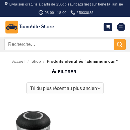
Passer
Livraison gratuite à partir de 250dt (sauf batteries) sur toute la Tunisie
au
08:00 - 18:00
55033035
contenu
Recherche
pour :
Accueil
/
Shop
/
Produits identifiés “aluminium cuir”
FILTRER