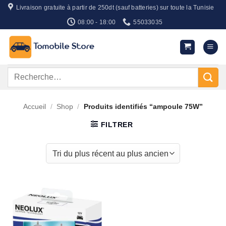
Passer
Livraison gratuite à partir de 250dt (sauf batteries) sur toute la Tunisie
au
08:00 - 18:00
55033035
contenu
Recherche
pour :
Accueil
/
Shop
/
Produits identifiés “ampoule 75W”
FILTRER