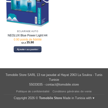
ÉCLAIRAGE AUTO
NEOLUX Blue Power Light H4
0.90 points de fidélité
د.ت
35.90
Ajouter au panier
Tomobile Store SARL 13 rue jaoudat al Hayat 2063 La Soukra - Tunis
Tunisie
55033035 -
contact@tomobile.store
Politique de confidentialité
Conditions générales de vente
Copyright 2026 ©
Tomobile Store
Made in Tunisia with ♥