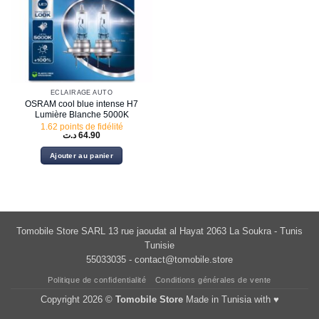
ÉCLAIRAGE AUTO
OSRAM cool blue intense H7
Lumière Blanche 5000K
1.62 points de fidélité
د.ت
64.90
Ajouter au panier
Tomobile Store SARL 13 rue jaoudat al Hayat 2063 La Soukra - Tunis
Tunisie
55033035 -
contact@tomobile.store
Politique de confidentialité
Conditions générales de vente
Copyright 2026 ©
Tomobile Store
Made in Tunisia with ♥