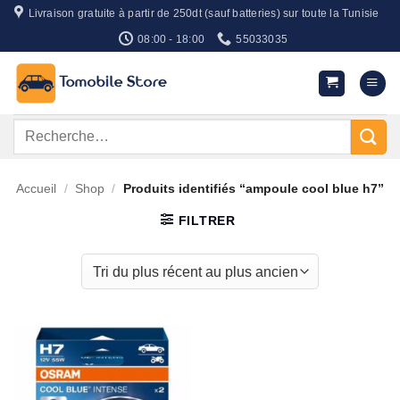
Passer
Livraison gratuite à partir de 250dt (sauf batteries) sur toute la Tunisie
au
08:00 - 18:00
55033035
contenu
Recherche
pour :
Accueil
/
Shop
/
Produits identifiés “ampoule cool blue h7”
FILTRER