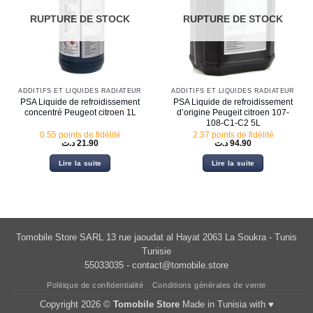
RUPTURE DE STOCK
RUPTURE DE STOCK
ADDITIFS ET LIQUIDES RADIATEUR
ADDITIFS ET LIQUIDES RADIATEUR
PSA Liquide de refroidissement
PSA Liquide de refroidissement
concentré Peugeot citroen 1L
d’origine Peugeit citroen 107-
108-C1-C2 5L
0.55 points de fidélité
2.37 points de fidélité
د.ت
21.90
د.ت
94.90
Lire la suite
Lire la suite
Tomobile Store SARL 13 rue jaoudat al Hayat 2063 La Soukra - Tunis
Tunisie
55033035 -
contact@tomobile.store
Politique de confidentialité
Conditions générales de vente
Copyright 2026 ©
Tomobile Store
Made in Tunisia with ♥