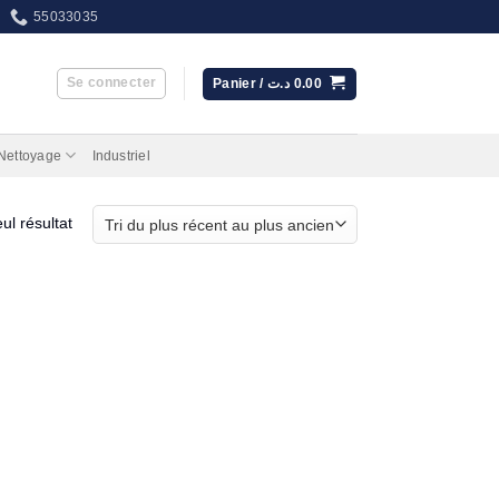
55033035
Se connecter
Panier /
د.ت
0.00
 Nettoyage
Industriel
eul résultat