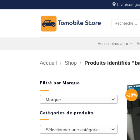
Passer
Livraison gra
au
contenu
Recherche
pour :
Accessoires auto
M
Accueil
/
Shop
/
Produits identifiés “ba
Filtré par Marque
-28%
Marque
Catégories de produits
Sélectionner une catégorie