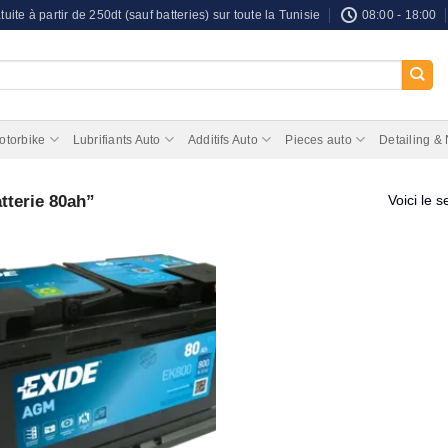
tuite à partir de 250dt (sauf batteries) sur toute la Tunisie
08:00 - 18:00
otorbike
Lubrifiants Auto
Additifs Auto
Pieces auto
Detailing &
tterie 80ah”
Voici le s