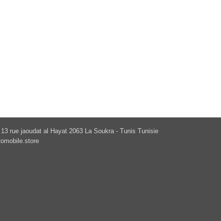
13 rue jaoudat al Hayat 2063 La Soukra - Tunis Tunisie
omobile.store