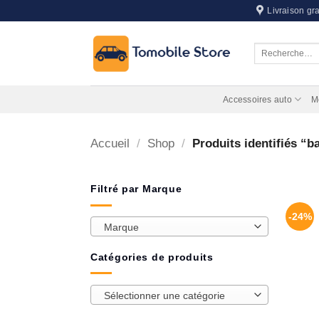
Passer
Livraison gra
au
contenu
Recherche
pour :
Accessoires auto
M
Accueil
/
Shop
/
Produits identifiés “b
Filtré par Marque
-24%
Marque
Catégories de produits
Sélectionner une catégorie