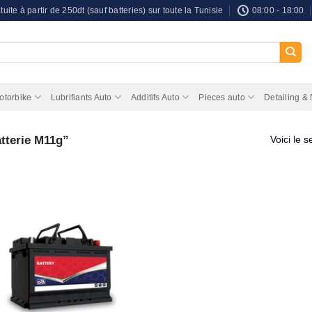
tuite à partir de 250dt (sauf batteries) sur toute la Tunisie
08:00 - 18:00
otorbike
Lubrifiants Auto
Additifs Auto
Pieces auto
Detailing &
atterie M11g”
Voici le s