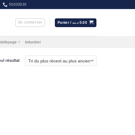
55033035
Se connecter
Panier /
د.ت
0.00
 Nettoyage
Industriel
eul résultat