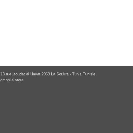
13 rue jaoudat al Hayat 2063 La Soukra - Tunis Tunisie
omobile.store