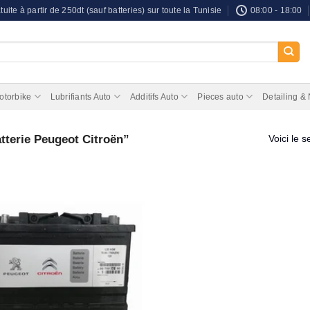
tuite à partir de 250dt (sauf batteries) sur toute la Tunisie
08:00 - 18:00
otorbike
Lubrifiants Auto
Additifs Auto
Pieces auto
Detailing &
atterie Peugeot Citroën”
Voici le s