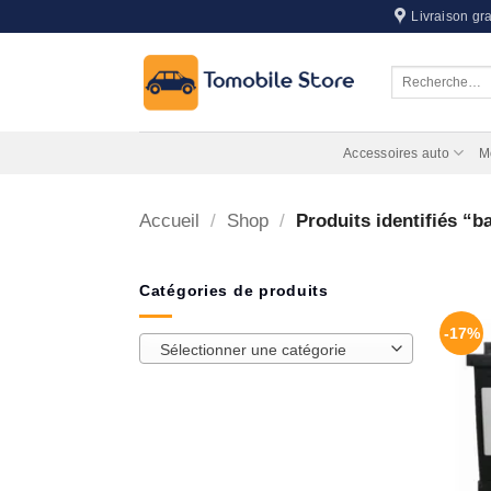
Passer
Livraison gra
au
contenu
Recherche
pour :
Accessoires auto
M
Accueil
/
Shop
/
Produits identifiés “b
Catégories de produits
-17%
Sélectionner une catégorie