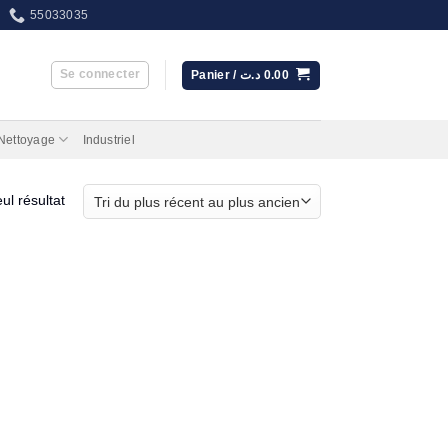
55033035
Se connecter
Panier /
د.ت
0.00
 Nettoyage
Industriel
eul résultat