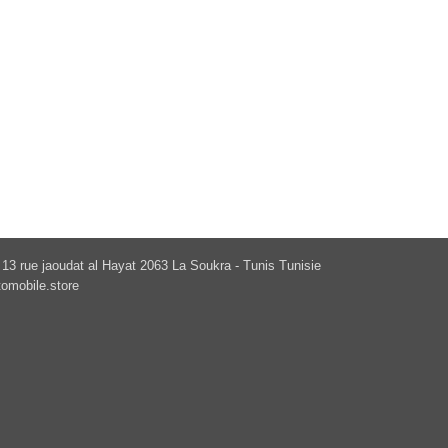
13 rue jaoudat al Hayat 2063 La Soukra - Tunis Tunisie
omobile.store