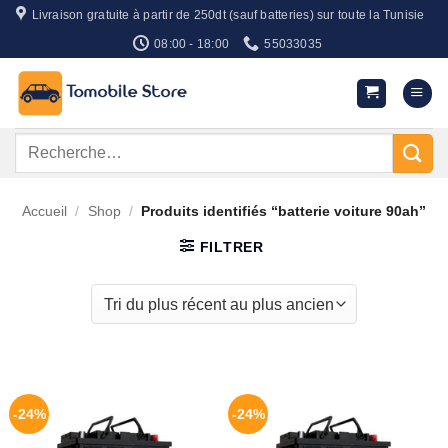
Passer
Livraison gratuite à partir de 250dt (sauf batteries) sur toute la Tunisie
au
08:00 - 18:00
55033035
contenu
Recherche
pour :
Accueil
/
Shop
/
Produits identifiés “batterie voiture 90ah”
FILTRER
-24%
-24%