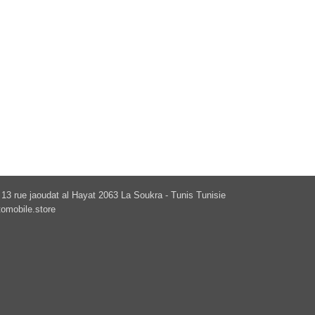
13 rue jaoudat al Hayat 2063 La Soukra - Tunis Tunisie
omobile.store