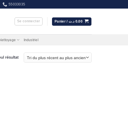
55033035
Se connecter
Panier /
د.ت
0.00
 Nettoyage
Industriel
eul résultat