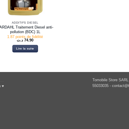
ADDITIFS DIESEL
ARDAHL Traitement Diesel anti-
pollution (BDC) 1L
1.87 points de fidélité
د.ت
74.90
Lire la suite
Tomobile Store SARL 
55033035 -
contact@t
h ♥