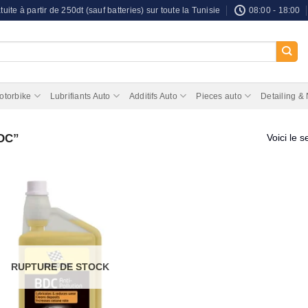
tuite à partir de 250dt (sauf batteries) sur toute la Tunisie
08:00 - 18:00
otorbike
Lubrifiants Auto
Additifs Auto
Pieces auto
Detailing &
BDC”
Voici le s
RUPTURE DE STOCK