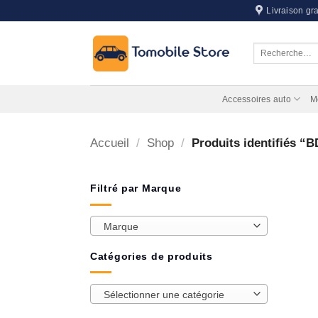
Passer
Livraison gra
au
contenu
Recherche
pour :
Accessoires auto
M
Accueil
/
Shop
/
Produits identifiés “
Filtré par Marque
Marque
Catégories de produits
Sélectionner une catégorie