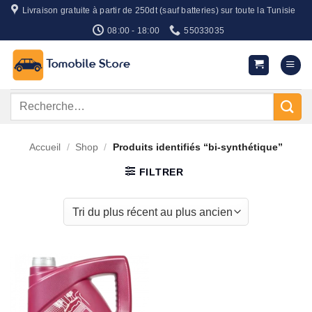
Passer
Livraison gratuite à partir de 250dt (sauf batteries) sur toute la Tunisie
au
08:00 - 18:00
55033035
contenu
Recherche
pour :
Accueil
/
Shop
/
Produits identifiés “bi-synthétique”
FILTRER