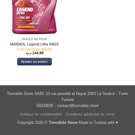
HUILES MOTEUR
MANNOL Legend Ultra 0W20
3.62 points de fidélité
د.ت
144.90
Ajouter au panier
Tomobile Store SARL 13 rue jaoudat al Hayat 2063 La Soukra - Tunis
Tunisie
55033035 -
contact@tomobile.store
Politique de confidentialité
Conditions générales de vente
Copyright 2026 ©
Tomobile Store
Made in Tunisia with ♥