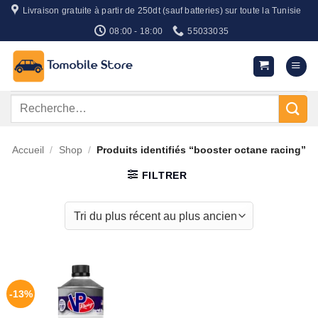
Passer
Livraison gratuite à partir de 250dt (sauf batteries) sur toute la Tunisie
au
08:00 - 18:00
55033035
contenu
Recherche
pour :
Accueil
/
Shop
/
Produits identifiés “booster octane racing”
FILTRER
-13%