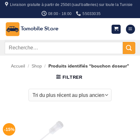
Passer
Livraison gratuite à partir de 250dt (sauf batteries) sur toute la Tunisie
au
08:00 - 18:00
55033035
contenu
Recherche
pour :
Accueil
/
Shop
/
Produits identifiés “bouchon doseur”
FILTRER
-15%