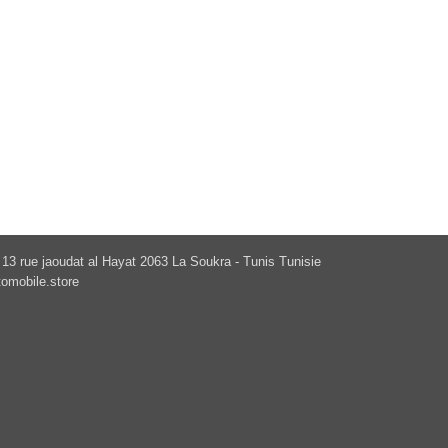
13 rue jaoudat al Hayat 2063 La Soukra - Tunis Tunisie
omobile.store