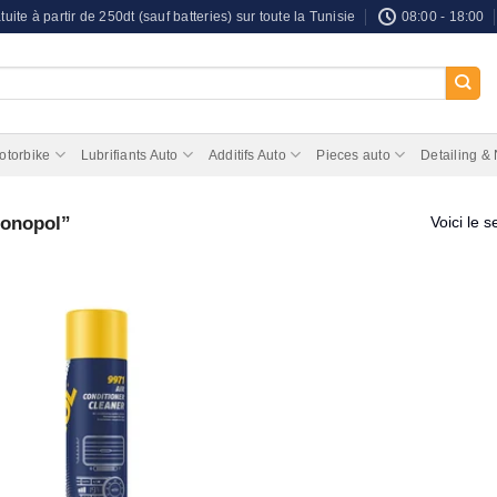
tuite à partir de 250dt (sauf batteries) sur toute la Tunisie
08:00 - 18:00
otorbike
Lubrifiants Auto
Additifs Auto
Pieces auto
Detailing &
ronopol”
Voici le s