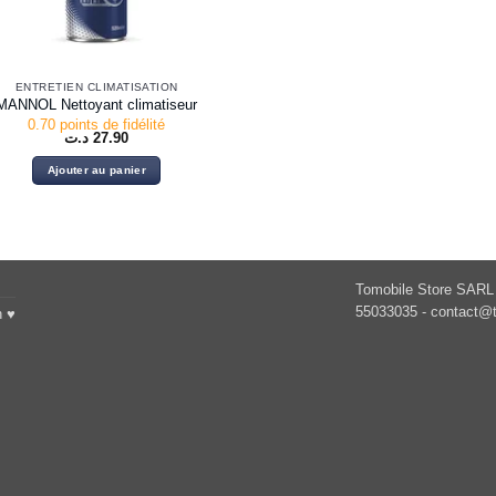
ENTRETIEN CLIMATISATION
MANNOL Nettoyant climatiseur
0.70 points de fidélité
د.ت
27.90
Ajouter au panier
Tomobile Store SARL 
55033035 -
contact@t
h ♥