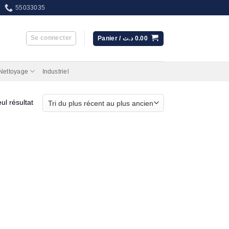
55033035
Se connecter
Panier /
د.ت
0.00
 Nettoyage
Industriel
eul résultat