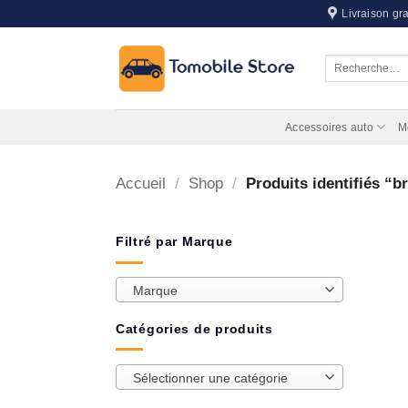
Passer
Livraison gra
au
contenu
Recherche
pour :
Accessoires auto
M
Accueil
/
Shop
/
Produits identifiés “b
Filtré par Marque
Marque
Catégories de produits
Sélectionner une catégorie