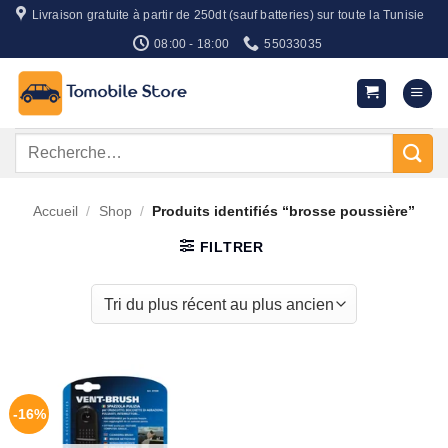
Passer
Livraison gratuite à partir de 250dt (sauf batteries) sur toute la Tunisie
au
08:00 - 18:00
55033035
contenu
Recherche
pour :
Accueil
/
Shop
/
Produits identifiés “brosse poussière”
FILTRER
-16%