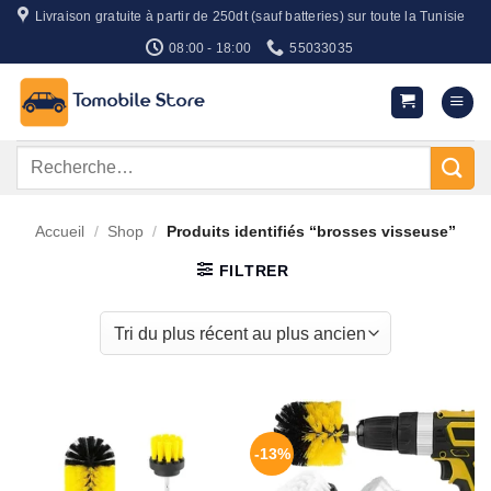
Passer
Livraison gratuite à partir de 250dt (sauf batteries) sur toute la Tunisie
au
08:00 - 18:00
55033035
contenu
Recherche
pour :
Accueil
/
Shop
/
Produits identifiés “brosses visseuse”
FILTRER
-13%