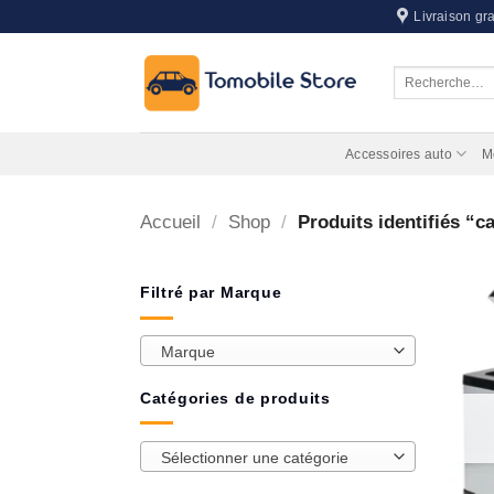
Passer
Livraison gra
au
contenu
Recherche
pour :
Accessoires auto
M
Accueil
/
Shop
/
Produits identifiés “c
Filtré par Marque
Marque
Catégories de produits
Sélectionner une catégorie