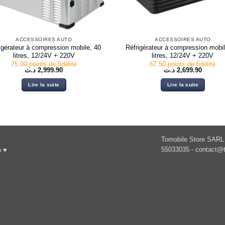
ACCESSOIRES AUTO
ACCESSOIRES AUTO
igérateur à compression mobile, 40
Réfrigérateur à compression mobil
litres, 12/24V + 220V
litres, 12/24V + 220V
75.00 points de fidélité
67.50 points de fidélité
د.ت
2,999.90
د.ت
2,699.90
Lire la suite
Lire la suite
Tomobile Store SARL 
55033035 -
contact@t
h ♥