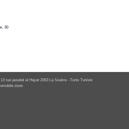
e, 30
13 rue jaoudat al Hayat 2063 La Soukra - Tunis Tunisie
omobile.store