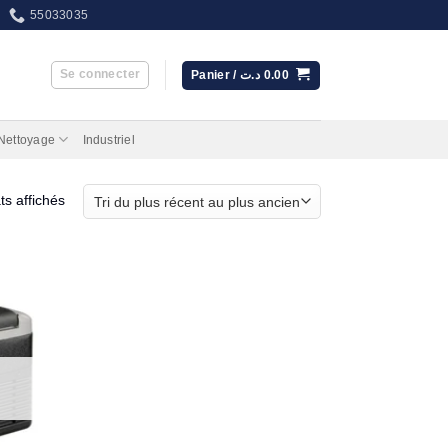
55033035
Se connecter
Panier /
د.ت
0.00
 Nettoyage
Industriel
Trié
ts affichés
du
plus
récent
au
plus
ancien