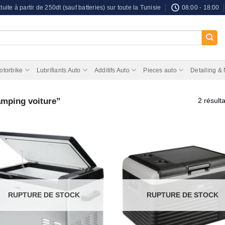
tuite à partir de 250dt (sauf batteries) sur toute la Tunisie
08:00 - 18:00
otorbike
Lubrifiants Auto
Additifs Auto
Pieces auto
Detailing &
amping voiture”
2 résulta
RUPTURE DE STOCK
RUPTURE DE STOCK