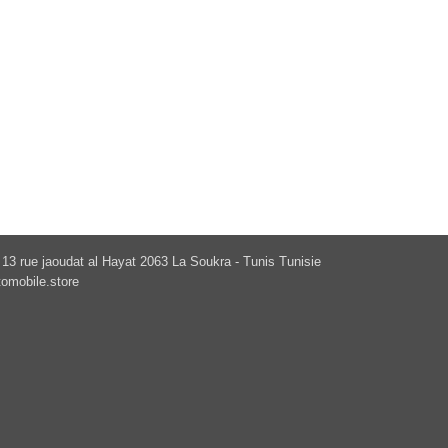
13 rue jaoudat al Hayat 2063 La Soukra - Tunis Tunisie
omobile.store