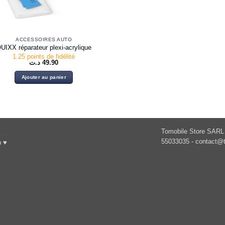
ACCESSOIRES AUTO
UIXX réparateur plexi-acrylique
1.25 points de fidélité
د.ت
49.90
Ajouter au panier
Tomobile Store SARL 
55033035 -
contact@t
h ♥