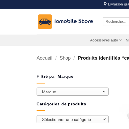
Passer
Livraison gra
au
contenu
Recherche
pour :
Accessoires auto
M
Accueil
/
Shop
/
Produits identifiés “c
Filtré par Marque
Marque
Catégories de produits
Sélectionner une catégorie