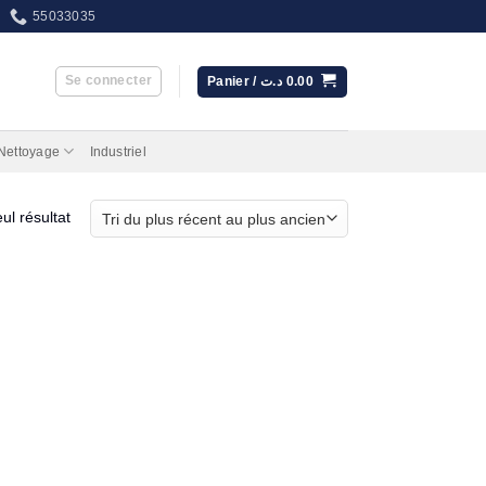
55033035
Se connecter
Panier /
د.ت
0.00
 Nettoyage
Industriel
eul résultat