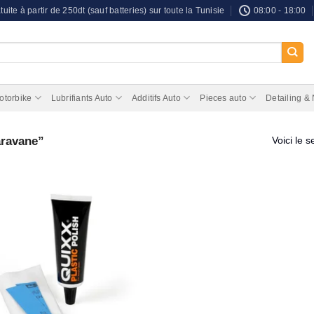
tuite à partir de 250dt (sauf batteries) sur toute la Tunisie
08:00 - 18:00
otorbike
Lubrifiants Auto
Additifs Auto
Pieces auto
Detailing &
aravane”
Voici le s