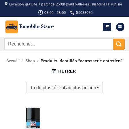
Passer
Livraison gratuite à partir de 250dt (sauf batteries) sur toute la Tunisie
au
08:00 - 18:00
55033035
contenu
Recherche
pour :
Accueil
/
Shop
/
Produits identifiés “carrosserie entretien”
FILTRER