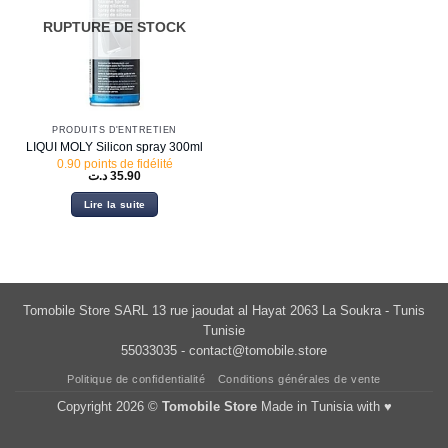
RUPTURE DE STOCK
PRODUITS D'ENTRETIEN
LIQUI MOLY Silicon spray 300ml
0.90 points de fidélité
د.ت
35.90
Lire la suite
Tomobile Store SARL 13 rue jaoudat al Hayat 2063 La Soukra - Tunis
Tunisie
55033035 -
contact@tomobile.store
Politique de confidentialité
Conditions générales de vente
Copyright 2026 ©
Tomobile Store
Made in Tunisia with ♥