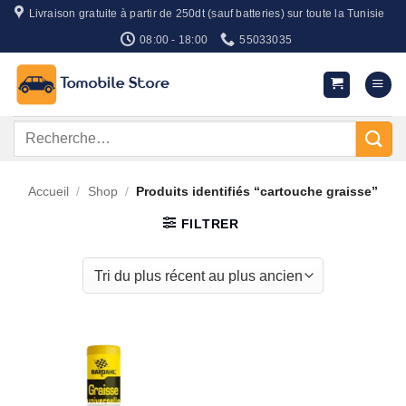
Passer
Livraison gratuite à partir de 250dt (sauf batteries) sur toute la Tunisie
au
08:00 - 18:00
55033035
contenu
Recherche
pour :
Accueil
/
Shop
/
Produits identifiés “cartouche graisse”
FILTRER