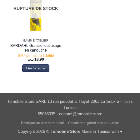
RUPTURE DE STOCK
GAMME ATELIER
BARDAHL Graisse tout usage
en cartouche
0.47 points de fidélité
د.ت
18.90
Lire la suite
Tomobile Store SARL 13 rue jaoudat al Hayat 2063 La Soukra - Tunis
Tunisie
55033035 -
contact@tomobile.store
Politique de confidentialité
Conditions générales de vente
Copyright 2026 ©
Tomobile Store
Made in Tunisia with ♥