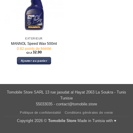
EXTÉRIEUR
MANNOL Speed Wax 500ml
0.82 points de fidélité
د.ت
32.90
Ajouter au panier
Tomobile Store SARL 13 rue jaoudat al Hayat 2063 La Soukra - Tunis
Tunisie
55033035 -
contact@tomobile.store
Politique de confidentialité
Conditions générales de vente
Copyright 2026 ©
Tomobile Store
Made in Tunisia with ♥