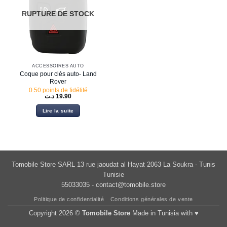
RUPTURE DE STOCK
ACCESSOIRES AUTO
Coque pour clés auto- Land
Rover
0.50 points de fidélité
د.ت
19.90
Lire la suite
Tomobile Store SARL 13 rue jaoudat al Hayat 2063 La Soukra - Tunis
Tunisie
55033035 -
contact@tomobile.store
Politique de confidentialité
Conditions générales de vente
Copyright 2026 ©
Tomobile Store
Made in Tunisia with ♥