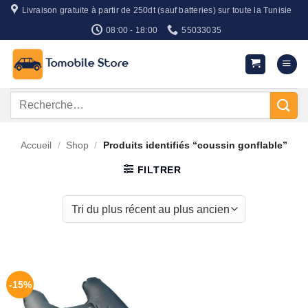
Passer
Livraison gratuite à partir de 250dt (sauf batteries) sur toute la Tunisie
au
08:00 - 18:00
55033035
contenu
Recherche
pour :
Accueil
/
Shop
/
Produits identifiés “coussin gonflable”
FILTRER
-15%