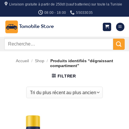
Passer
Livraison gratuite à partir de 250dt (sauf batteries) sur toute la Tunisie
au
08:00 - 18:00
55033035
contenu
Recherche
pour :
Accueil
/
Shop
/
Produits identifiés “dégraissant
compartiment”
FILTRER