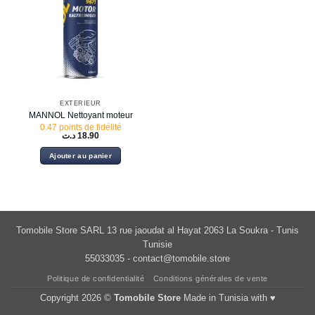
EXTÉRIEUR
MANNOL Nettoyant moteur
0.47 points de fidélité
د.ت
18.90
Ajouter au panier
Tomobile Store SARL 13 rue jaoudat al Hayat 2063 La Soukra - Tunis
Tunisie
55033035 -
contact@tomobile.store
Politique de confidentialité
Conditions générales de vente
Copyright 2026 ©
Tomobile Store
Made in Tunisia with ♥