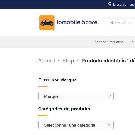
Passer
Livraison gra
au
contenu
Recherche
pour :
Accessoires auto
M
Accueil
/
Shop
/
Produits identifiés “dé
Filtré par Marque
Marque
Catégories de produits
Sélectionner une catégorie