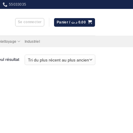
55033035
Se connecter
Panier /
د.ت
0.00
 Nettoyage
Industriel
eul résultat