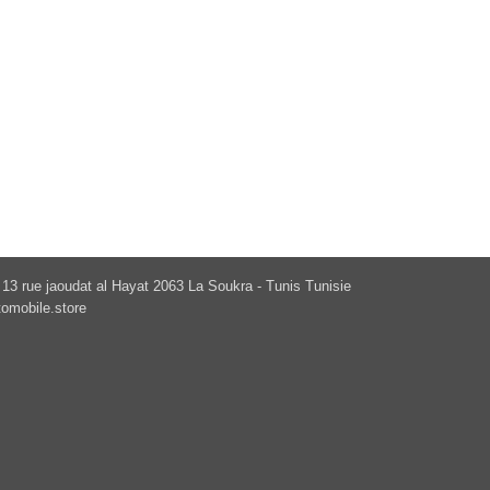
13 rue jaoudat al Hayat 2063 La Soukra - Tunis Tunisie
omobile.store