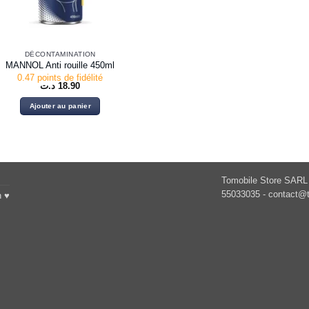
DÉCONTAMINATION
MANNOL Anti rouille 450ml
0.47 points de fidélité
د.ت
18.90
Ajouter au panier
Tomobile Store SARL 
55033035 -
contact@t
h ♥