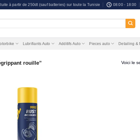
tuite à partir de 250dt (sauf batteries) sur toute la Tunisie
08:00 - 18:00
otorbike
Lubrifiants Auto
Additifs Auto
Pieces auto
Detailing &
grippant rouille”
Voici le s