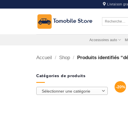
Passer
Livraison gra
au
contenu
Recherche
pour :
Accessoires auto
M
Accueil
/
Shop
/
Produits identifiés “d
Catégories de produits
-20%
Sélectionner une catégorie