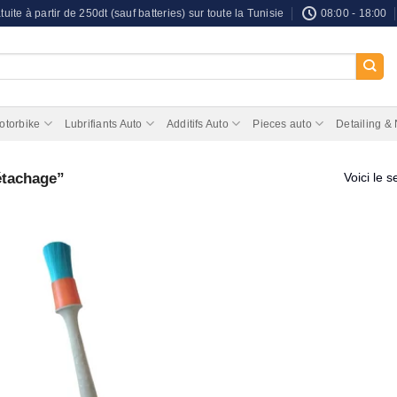
tuite à partir de 250dt (sauf batteries) sur toute la Tunisie
08:00 - 18:00
otorbike
Lubrifiants Auto
Additifs Auto
Pieces auto
Detailing &
étachage”
Voici le s