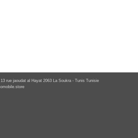
13 rue jaoudat al Hayat 2063 La Soukra - Tunis Tunisie
omobile.store