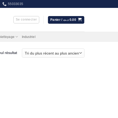
55033035
Se connecter
Panier /
د.ت
0.00
 Nettoyage
Industriel
eul résultat