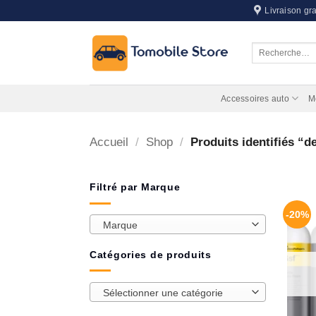
Passer
Livraison gra
au
contenu
Recherche
pour :
Accessoires auto
M
Accueil
/
Shop
/
Produits identifiés “de
Filtré par Marque
-20%
Marque
Catégories de produits
Sélectionner une catégorie