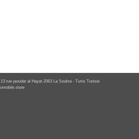
13 rue jaoudat al Hayat 2063 La Soukra - Tunis Tunisie
omobile.store