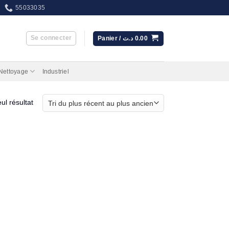
55033035
Se connecter
Panier /
د.ت
0.00
 Nettoyage
Industriel
eul résultat