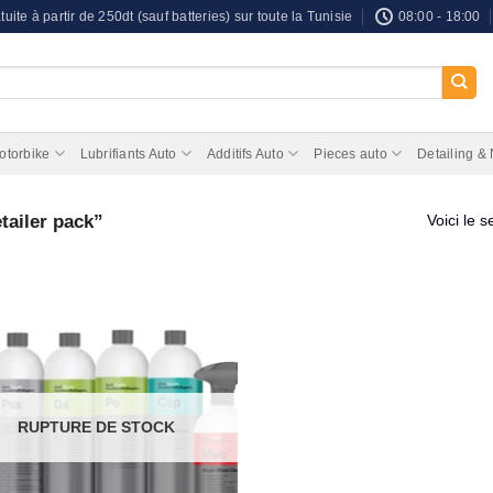
tuite à partir de 250dt (sauf batteries) sur toute la Tunisie
08:00 - 18:00
otorbike
Lubrifiants Auto
Additifs Auto
Pieces auto
Detailing &
tailer pack”
Voici le s
RUPTURE DE STOCK