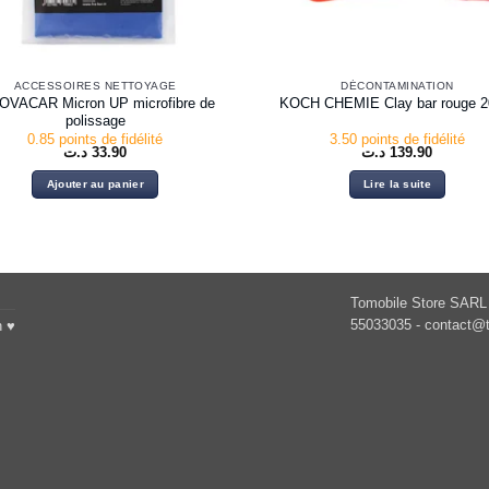
ACCESSOIRES NETTOYAGE
DÉCONTAMINATION
OVACAR Micron UP microfibre de
KOCH CHEMIE Clay bar rouge 2
polissage
0.85 points de fidélité
3.50 points de fidélité
د.ت
33.90
د.ت
139.90
Ajouter au panier
Lire la suite
Tomobile Store SARL 
55033035 -
contact@t
h ♥