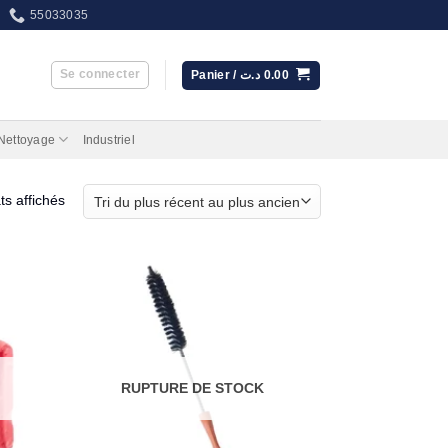
55033035
Se connecter
Panier /
د.ت
0.00
 Nettoyage
Industriel
Trié
ts affichés
du
plus
récent
au
plus
ancien
RUPTURE DE STOCK