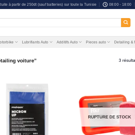
tuite à partir de 250dt (sauf batteries) sur toute la Tunisie
08:00 - 18:00
otorbike
Lubrifiants Auto
Additifs Auto
Pieces auto
Detailing &
tailing voiture”
3 résulta
RUPTURE DE STOCK