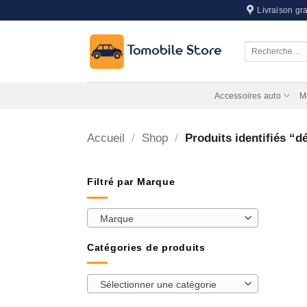
Passer
Livraison gra
au
contenu
Recherche
pour :
Accessoires auto
M
Accueil
/
Shop
/
Produits identifiés “dé
Filtré par Marque
Marque
Catégories de produits
Sélectionner une catégorie