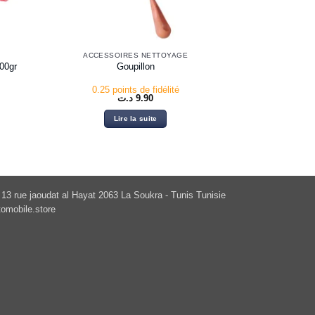
ACCESSOIRES NETTOYAGE
00gr
Goupillon
0.25 points de fidélité
د.ت
9.90
Lire la suite
13 rue jaoudat al Hayat 2063 La Soukra - Tunis Tunisie
omobile.store