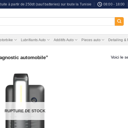
tuite à partir de 250dt (sauf batteries) sur toute la Tunisie
08:00 - 18:00
otorbike
Lubrifiants Auto
Additifs Auto
Pieces auto
Detailing &
iagnostic automobile”
Voici le s
RUPTURE DE STOCK