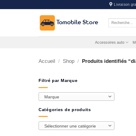
Passer
Livraison gra
au
contenu
Recherche
pour :
Accessoires auto
M
Accueil
/
Shop
/
Produits identifiés “d
Filtré par Marque
Marque
Catégories de produits
Sélectionner une catégorie