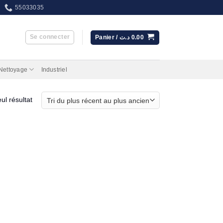
55033035
Se connecter
Panier /
د.ت
0.00
 Nettoyage
Industriel
eul résultat