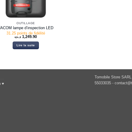
OUTILLAGE
FACOM lampe d’inspection LED
31.25 points de fidélité
د.ت
1,249.90
Lire la suite
Tomobile Store SARL 
55033035 -
contact@t
h ♥