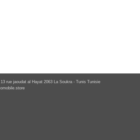
13 rue jaoudat al Hayat 2063 La Soukra - Tunis Tunisie
omobile.store