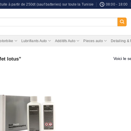
tuite à partir de 250dt (sauf batteries) sur toute la Tunisie
08:00 - 18:00
otorbike
Lubrifiants Auto
Additifs Auto
Pieces auto
Detailing &
fet lotus”
Voici le s