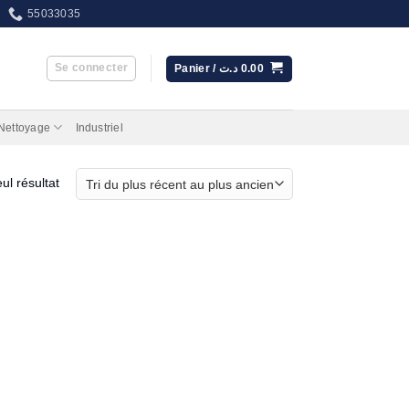
55033035
Se connecter
Panier /
د.ت
0.00
 Nettoyage
Industriel
eul résultat