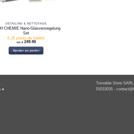
DETAILING & NETTOYAGE
H CHEMIE Nano-Glasversiegelung
Set
6.25 points de fidélité
د.ت
249.90
Ajouter au panier
Tomobile Store SARL 
55033035 -
contact@t
h ♥