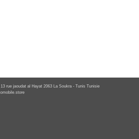
13 rue jaoudat al Hayat 2063 La Soukra - Tunis Tunisie
omobile.store