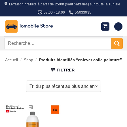
Passer
Livraison gratuite à partir de 250dt (sauf batteries) sur toute la Tunisie
au
08:00 - 18:00
55033035
contenu
Recherche
pour :
Accueil
/
Shop
/
Produits identifiés “enlever colle peinture”
FILTRER