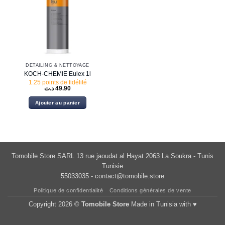
DETAILING & NETTOYAGE
KOCH-CHEMIE Eulex 1l
1.25 points de fidélité
د.ت
49.90
Ajouter au panier
Tomobile Store SARL 13 rue jaoudat al Hayat 2063 La Soukra - Tunis
Tunisie
55033035 -
contact@tomobile.store
Politique de confidentialité
Conditions générales de vente
Copyright 2026 ©
Tomobile Store
Made in Tunisia with ♥