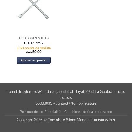
ACCESSOIRES AUTO
Clé en croix
1.50 points de fidélité
د.ت
59.90
Ajouter au panier
Tomobile Store SARL 13 rue jaoudat al Hayat 2063 La Soukra - Tunis
Tunisie
55033035 -
contact@tomobile.store
Politique de confidentialité
Conditions générales de vente
Copyright 2026 ©
Tomobile Store
Made in Tunisia with ♥