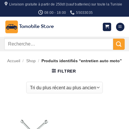
Passer
Livraison gratuite à partir de 250dt (sauf batteries) sur toute la Tunisie
au
08:00 - 18:00
55033035
contenu
Recherche
pour :
Accueil
/
Shop
/
Produits identifiés “entretien auto moto”
FILTRER