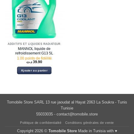
ADDITIFS ET LIQUIDES RADIATEUR
MANNOL liquide de
refroidissement G13 5L
1.00 points de fidélité
د.ت
39.90
Ajouter au panier
Tomobile Store SARL 13 rue jaoudat al Hayat 2063 La Soukra - Tunis
Tunisie
55033035 -
contact@tomobile.store
Politique de confidentialité
Conditions générales de vente
Copyright 2026 ©
Tomobile Store
Made in Tunisia with ♥