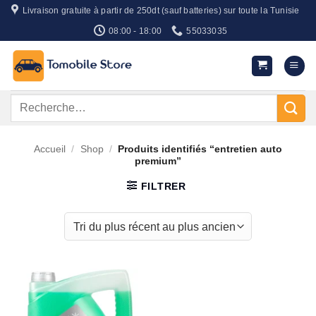
Passer
Livraison gratuite à partir de 250dt (sauf batteries) sur toute la Tunisie
au
08:00 - 18:00
55033035
contenu
Recherche
pour :
Accueil
/
Shop
/
Produits identifiés “entretien auto
premium”
FILTRER