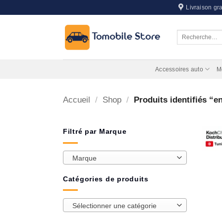
Passer
Livraison gra
au
contenu
Recherche
pour :
Accessoires auto
M
Accueil
/
Shop
/
Produits identifiés “en
Filtré par Marque
Marque
Catégories de produits
Sélectionner une catégorie