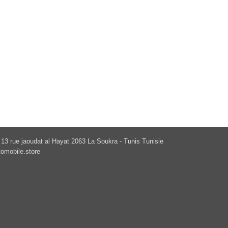
13 rue jaoudat al Hayat 2063 La Soukra - Tunis Tunisie
omobile.store