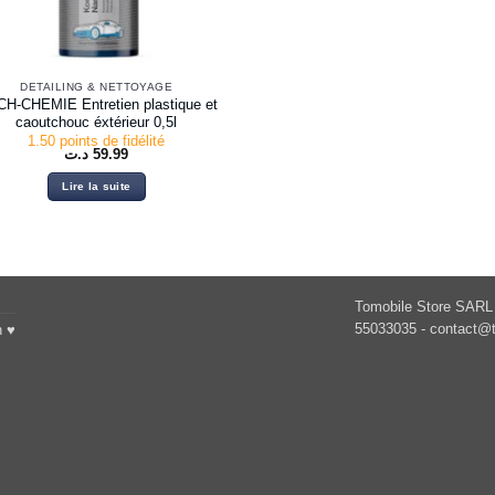
DETAILING & NETTOYAGE
H-CHEMIE Entretien plastique et
caoutchouc éxtérieur 0,5l
1.50 points de fidélité
د.ت
59.99
Lire la suite
Tomobile Store SARL 
55033035 -
contact@t
h ♥