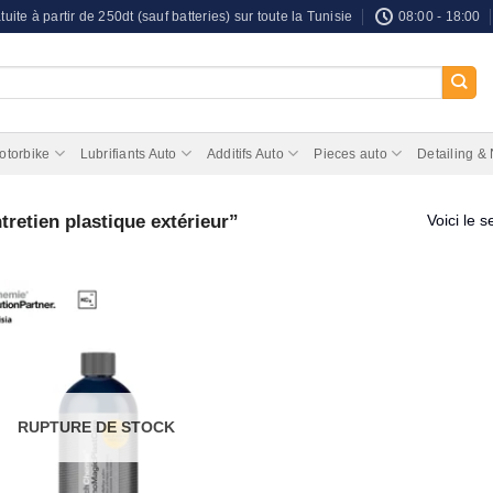
tuite à partir de 250dt (sauf batteries) sur toute la Tunisie
08:00 - 18:00
otorbike
Lubrifiants Auto
Additifs Auto
Pieces auto
Detailing &
tretien plastique extérieur”
Voici le s
RUPTURE DE STOCK