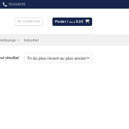
55033035
Se connecter
Panier /
د.ت
0.00
 Nettoyage
Industriel
eul résultat