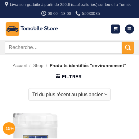
Passer
Livraison gratuite à partir de 250dt (sauf batteries) sur toute la Tunisie
au
08:00 - 18:00
55033035
contenu
Recherche
pour :
Accueil
/
Shop
/
Produits identifiés “environnement”
FILTRER
-15%