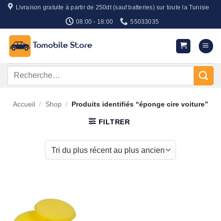
Passer
Livraison gratuite à partir de 250dt (sauf batteries) sur toute la Tunisie
au
08:00 - 18:00
55033035
contenu
Recherche
pour :
Accueil
/
Shop
/
Produits identifiés “éponge cire voiture”
FILTRER