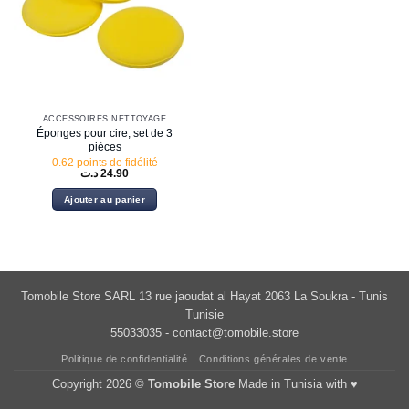
ACCESSOIRES NETTOYAGE
Éponges pour cire, set de 3
pièces
0.62 points de fidélité
د.ت
24.90
Ajouter au panier
Tomobile Store SARL 13 rue jaoudat al Hayat 2063 La Soukra - Tunis
Tunisie
55033035 -
contact@tomobile.store
Politique de confidentialité
Conditions générales de vente
Copyright 2026 ©
Tomobile Store
Made in Tunisia with ♥