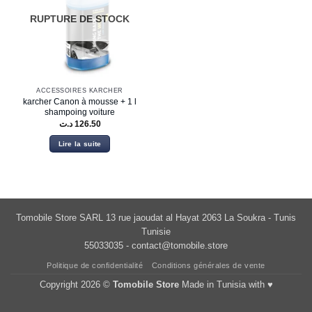
RUPTURE DE STOCK
ACCESSOIRES KARCHER
karcher Canon à mousse + 1 l
shampoing voiture
د.ت
126.50
Lire la suite
Tomobile Store SARL 13 rue jaoudat al Hayat 2063 La Soukra - Tunis
Tunisie
55033035 -
contact@tomobile.store
Politique de confidentialité
Conditions générales de vente
Copyright 2026 ©
Tomobile Store
Made in Tunisia with ♥