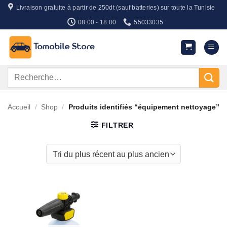
Passer
Livraison gratuite à partir de 250dt (sauf batteries) sur toute la Tunisie
au
08:00 - 18:00
55033035
contenu
Recherche
pour :
Accueil
/
Shop
/
Produits identifiés “équipement nettoyage”
FILTRER