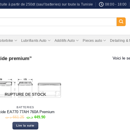
tuite à partir de 250dt (sauf batteries) sur toute la Tunisie
08:00 - 18:00
otorbike
Lubrifiants Auto
Additifs Auto
Pieces auto
Detailing &
exide premium”
Voici le s
RUPTURE DE STOCK
BATTERIES
xide EA770 77AH 760A Premium
Le
Le
د.ت
661.25
د.ت
449.90
prix
prix
initial
actuel
Lire la suite
était :
est :