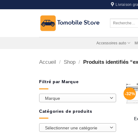
Passer
Livraison gra
au
contenu
Recherche
pour :
Accessoires auto
M
Accueil
/
Shop
/
Produits identifiés “
Filtré par Marque
-32%
Marque
Catégories de produits
E
Sélectionner une catégorie