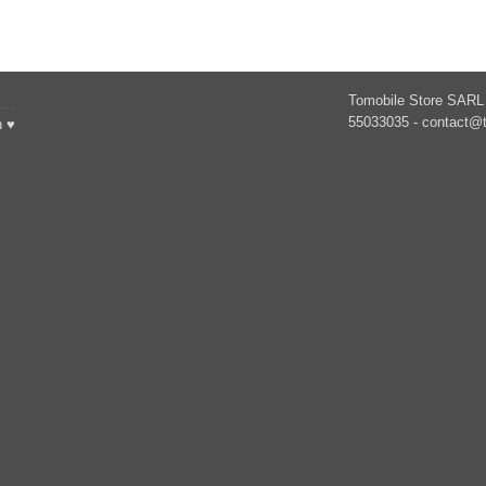
449.90 د.ت.
661.25 د.ت.
Tomobile Store SARL 
55033035 -
contact@t
h ♥