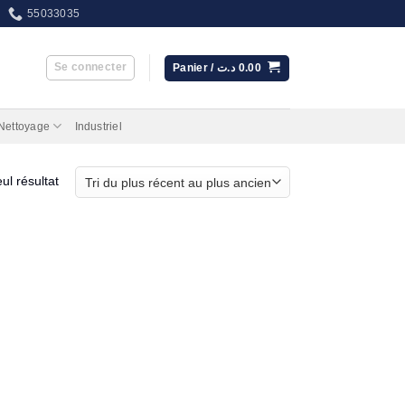
55033035
Se connecter
Panier /
د.ت
0.00
 Nettoyage
Industriel
eul résultat