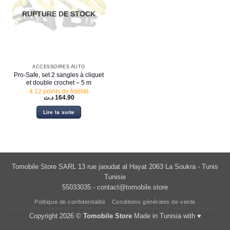
RUPTURE DE STOCK
ACCESSOIRES AUTO
Pro-Safe, set 2 sangles à cliquet
et double crochet – 5 m
4.12 points de fidélité
د.ت
164.90
Lire la suite
Tomobile Store SARL 13 rue jaoudat al Hayat 2063 La Soukra - Tunis
Tunisie
55033035 -
contact@tomobile.store
Politique de confidentialité
Conditions générales de vente
Copyright 2026 ©
Tomobile Store
Made in Tunisia with ♥