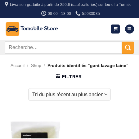
Passer
Livraison gratuite à partir de 250dt (sauf batteries) sur toute la Tunisie
au
08:00 - 18:00
55033035
contenu
Recherche
pour :
Accueil
/
Shop
/
Produits identifiés “gant lavage laine”
FILTRER