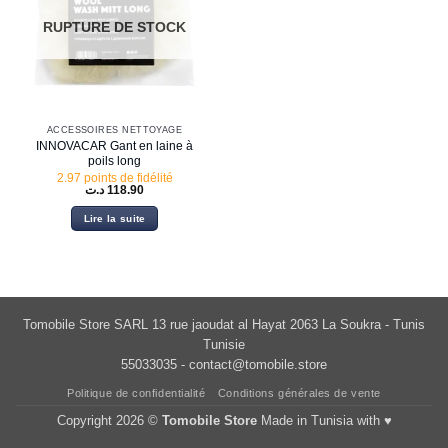
RUPTURE DE STOCK
ACCESSOIRES NETTOYAGE
INNOVACAR Gant en laine à
poils long
2.97 points de fidélité
د.ت
118.90
Lire la suite
Tomobile Store SARL 13 rue jaoudat al Hayat 2063 La Soukra - Tunis
Tunisie
55033035 -
contact@tomobile.store
Politique de confidentialité
Conditions générales de vente
Copyright 2026 ©
Tomobile Store
Made in Tunisia with ♥