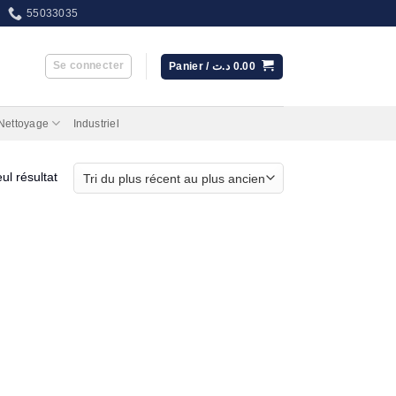
55033035
Se connecter
Panier /
د.ت
0.00
 Nettoyage
Industriel
eul résultat