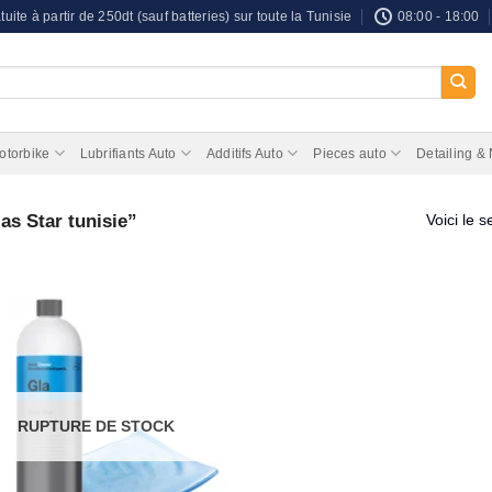
tuite à partir de 250dt (sauf batteries) sur toute la Tunisie
08:00 - 18:00
otorbike
Lubrifiants Auto
Additifs Auto
Pieces auto
Detailing &
as Star tunisie”
Voici le s
RUPTURE DE STOCK