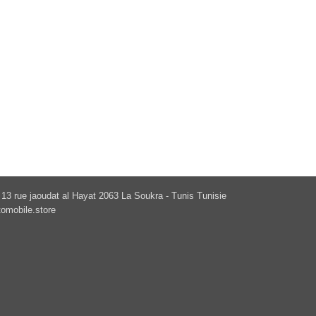
13 rue jaoudat al Hayat 2063 La Soukra - Tunis Tunisie
omobile.store