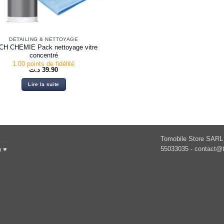
DETAILING & NETTOYAGE
H CHEMIE Pack nettoyage vitre
concentré
1.00 points de fidélité
د.ت
39.90
Lire la suite
Tomobile Store SARL 
55033035 -
contact@t
h ♥