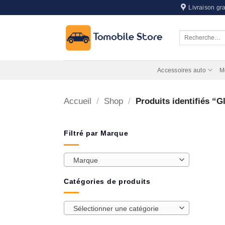
Passer
Livraison gra
au
contenu
Recherche
pour :
Accessoires auto
M
Accueil
/
Shop
/
Produits identifiés “Gl
Filtré par Marque
Marque
Catégories de produits
Sélectionner une catégorie