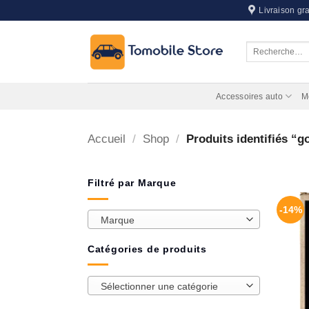
Passer
Livraison gra
au
contenu
Recherche
pour :
Accessoires auto
M
Accueil
/
Shop
/
Produits identifiés “g
Filtré par Marque
-14%
Marque
Catégories de produits
Sélectionner une catégorie