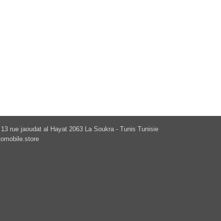
13 rue jaoudat al Hayat 2063 La Soukra - Tunis Tunisie
omobile.store