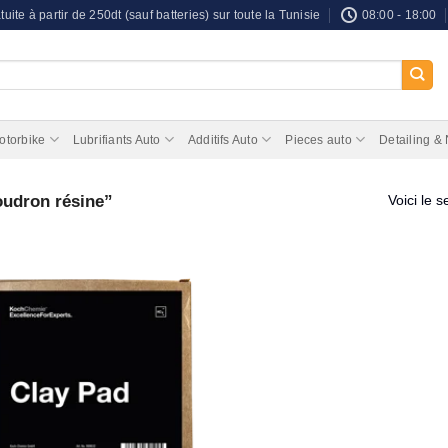
tuite à partir de 250dt (sauf batteries) sur toute la Tunisie
08:00 - 18:00
otorbike
Lubrifiants Auto
Additifs Auto
Pieces auto
Detailing &
oudron résine”
Voici le s