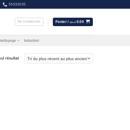
55033035
Se connecter
Panier /
د.ت
0.00
 Nettoyage
Industriel
eul résultat