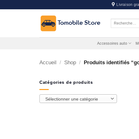
Passer
Livraison gra
au
contenu
Recherche
pour :
Accessoires auto
M
Accueil
/
Shop
/
Produits identifiés “g
Catégories de produits
Sélectionner une catégorie