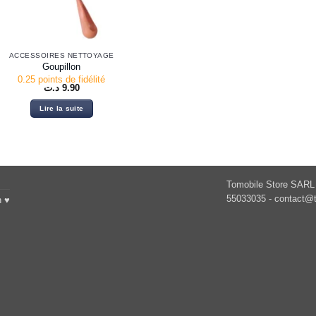
ACCESSOIRES NETTOYAGE
Goupillon
0.25 points de fidélité
د.ت
9.90
Lire la suite
Tomobile Store SARL 
55033035 -
contact@t
h ♥