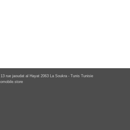
13 rue jaoudat al Hayat 2063 La Soukra - Tunis Tunisie
omobile.store