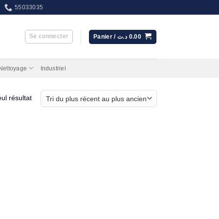
55033035
Se connecter
Panier /
د.ت
0.00
 Nettoyage
Industriel
eul résultat