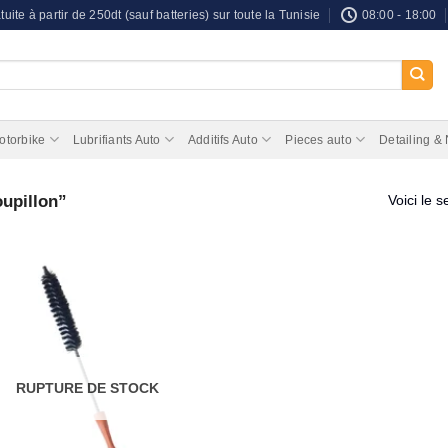
tuite à partir de 250dt (sauf batteries) sur toute la Tunisie
08:00 - 18:00
otorbike
Lubrifiants Auto
Additifs Auto
Pieces auto
Detailing &
oupillon”
Voici le s
RUPTURE DE STOCK