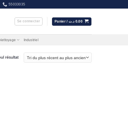
55033035
Se connecter
Panier /
د.ت
0.00
 Nettoyage
Industriel
eul résultat