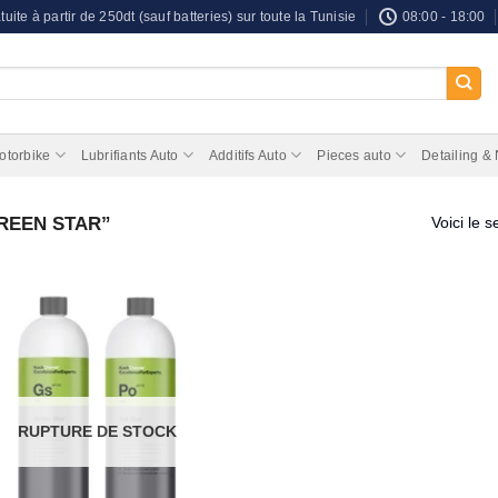
tuite à partir de 250dt (sauf batteries) sur toute la Tunisie
08:00 - 18:00
otorbike
Lubrifiants Auto
Additifs Auto
Pieces auto
Detailing &
“GREEN STAR”
Voici le s
RUPTURE DE STOCK