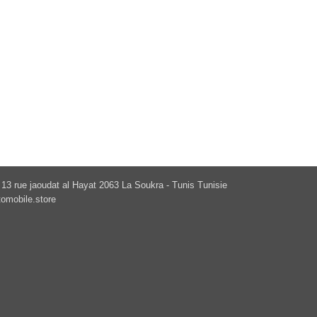
13 rue jaoudat al Hayat 2063 La Soukra - Tunis Tunisie
omobile.store