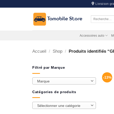
Passer
Livraison gra
au
contenu
Recherche
pour :
Accessoires auto
M
Accueil
/
Shop
/
Produits identifiés 
Filtré par Marque
-13%
Marque
Catégories de produits
Sélectionner une catégorie