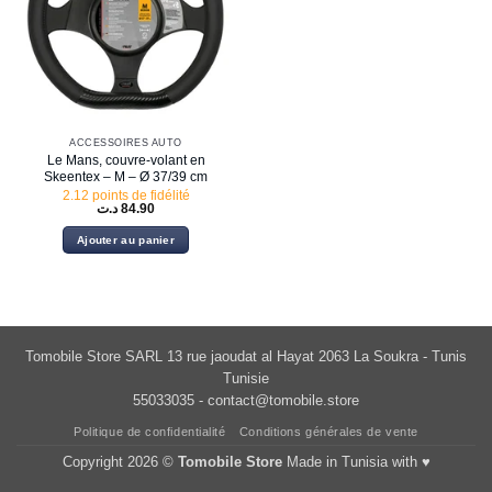
ACCESSOIRES AUTO
Le Mans, couvre-volant en
Skeentex – M – Ø 37/39 cm
2.12 points de fidélité
د.ت
84.90
Ajouter au panier
Tomobile Store SARL 13 rue jaoudat al Hayat 2063 La Soukra - Tunis
Tunisie
55033035 -
contact@tomobile.store
Politique de confidentialité
Conditions générales de vente
Copyright 2026 ©
Tomobile Store
Made in Tunisia with ♥