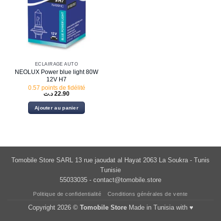
ÉCLAIRAGE AUTO
NEOLUX Power blue light 80W
12V H7
0.57 points de fidélité
د.ت
22.90
Ajouter au panier
Tomobile Store SARL 13 rue jaoudat al Hayat 2063 La Soukra - Tunis
Tunisie
55033035 -
contact@tomobile.store
Politique de confidentialité
Conditions générales de vente
Copyright 2026 ©
Tomobile Store
Made in Tunisia with ♥